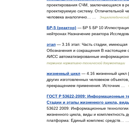
проектирования СЧМ, заключающаяся в ре
проектируемую систему. Отличительной чер
человека аналогично… …
Энциклопедический 
БР-5 (реактор)
— БР 5 БР 10 Иллюстрация
нейтронах Назначение реактора Исследо
этап
— 3.16 этап: Часть стадии, имеющая 
Обозначения и сокращения В настоящем 
АИСС автоматизированные информацион
терминов нормативно-технической документации
жизненный цикл
— 4.16 жизненный цикл (l
других изготовленных человеком объектов,
прекращением применения. Источник …
ГОСТ Р 53622-2009: Информационные 
Стадии и этапы жизненного цикла, вид
53622 2009: Информационные технологии
жизненного цикла, виды и комплектность 
платформа: Единый комплекс средств…