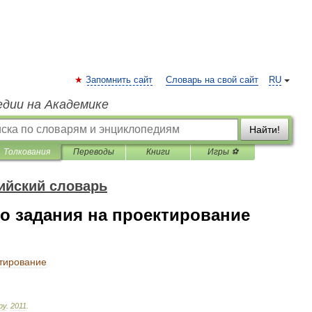
Запомнить сайт
Словарь на свой сайт
RU
едии на Академике
Найти!
Толкования
Переводы
Книги
Игры ⚽
ийский словарь
го задания на проектирование
тирование
ру
.
2011
.