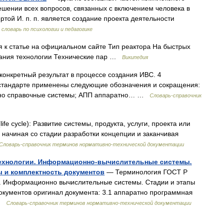
шении всех вопросов, связанных с включением человека в
той И. п. п. является создание проекта деятельности
словарь по психологии и педагогике
 к статье на официальном сайте Тип реактора На быстрых
вания технологии Технические пар …
Википедия
конкретный результат в процессе создания ИВС. 4
стандарте применены следующие обозначения и сокращения:
но справочные системы; АПП аппаратно… …
Словарь-справочник
ife cycle): Развитие системы, продукта, услуги, проекта или
 начиная со стадии разработки концепции и заканчивая
Словарь-справочник терминов нормативно-технической документации
технологии. Информационно-вычислительные системы.
ы и комплектность документов
— Терминология ГОСТ Р
. Информационно вычислительные системы. Стадии и этапы
документов оригинал документа: 3.1 аппаратно программная
 …
Словарь-справочник терминов нормативно-технической документации