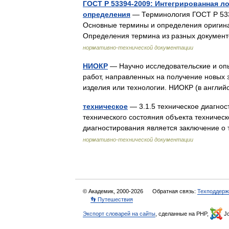
ГОСТ Р 53394-2009: Интегрированная л
определения
— Терминология ГОСТ Р 533
Основные термины и определения оригинал до
Определения термина из разных документо
нормативно-технической документации
НИОКР
— Научно исследовательские и опы
работ, направленных на получение новых 
изделия или технологии. НИОКР (в англ
техническое
— 3.1.5 техническое диагнос
технического состояния объекта техничес
диагностирования является заключение 
нормативно-технической документации
© Академик, 2000-2026
Обратная связь:
Техподдерж
👣 Путешествия
Экспорт словарей на сайты
, сделанные на PHP,
Jo