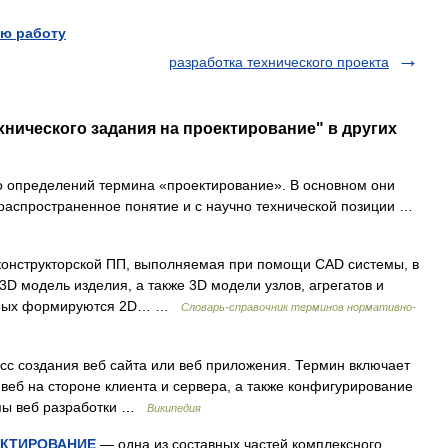
ю работу
разработка технического проекта
хнического задания на проектирование" в других
 определений термина «проектирование». В основном они
ераспространенное понятие и с научно технической позиции …
 конструкторской ПП, выполняемая при помощи CAD системы, в
D мoдeль изделия, а также 3D мoдeли узлов, агрегатов и
оторых формируются 2D… …
Словарь-справочник терминов нормативно-
с создания веб сайта или веб приложения. Термин включает
веб на стороне клиента и сервера, а также конфигурирование
апы веб разработки …
Википедия
ЕКТИРОВАНИЕ
— одна из составных частей комплексного