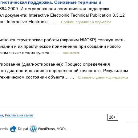
огистическая поддержка. Основные термины и
94 2009: Интегрированная логистическая поддержка.
кумента: Interactive Electronic Technical Publication 3.3.12
в: Interactive Electronic… …
Словарь-справочник терминов
тно конструкторские работы (акроним НИОКР) совокупность
знаний и их практическое применение при создании нового
ийском языке используется… …
Википедия
тирование (диагностирование): Процесс определения
кого диагностирования с определенной точностью. Результатом
о техническом состоянии объекта… …
Словарь-справочник терминов
ка
,
Реклама на сайте
18+
omla,
Drupal,
WordPress, MODx.