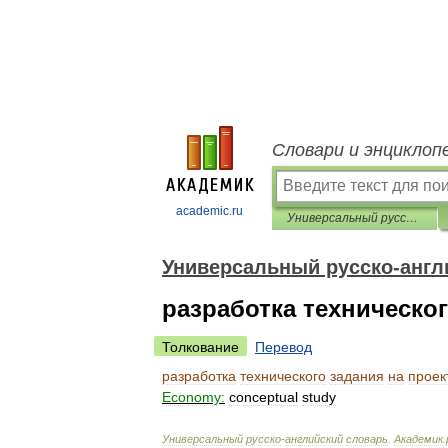
Словари и энциклоп
academic.ru
Универсальный русско-английский словарь
Универсальный русско-англ
разработка техническо
Толкование
Перевод
разработка
технического
задания
на
проек
Economy:
conceptual
study
Универсальный
русско
-
английский
словарь
.
Академик
.